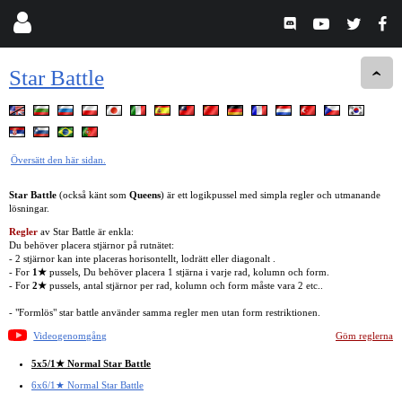
Star Battle
Översätt den här sidan.
Star Battle
(också känt som
Queens
) är ett logikpussel med simpla regler och utmanande
lösningar.
Regler
av Star Battle är enkla:
Du behöver placera stjärnor på rutnätet:
- 2 stjärnor kan inte placeras horisontellt, lodrätt eller diagonalt .
- For
1★
pussels, Du behöver placera 1 stjärna i varje rad, kolumn och form.
- For
2★
pussels, antal stjärnor per rad, kolumn och form måste vara 2 etc..
- "Formlös" star battle använder samma regler men utan form restriktionen.
Videogenomgång
Göm reglerna
5x5/1★ Normal Star Battle
6x6/1★ Normal Star Battle