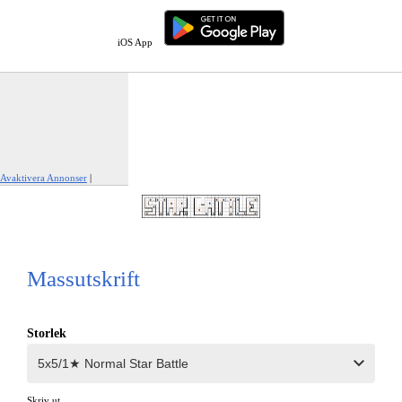
iOS App
Avaktivera Annonser
|
Rapportera den här annonsen
Massutskrift
Storlek
Skriv ut