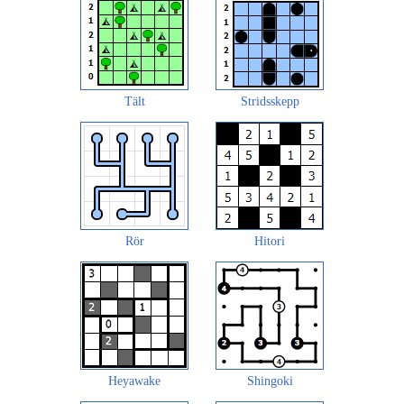
Tält
Stridsskepp
Rör
Hitori
Heyawake
Shingoki