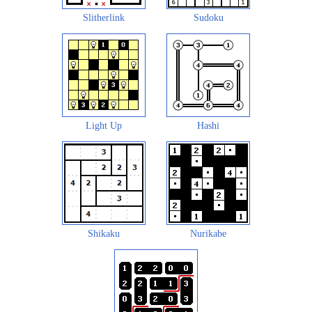
Slitherlink
Sudoku
Light Up
Hashi
Shikaku
Nurikabe