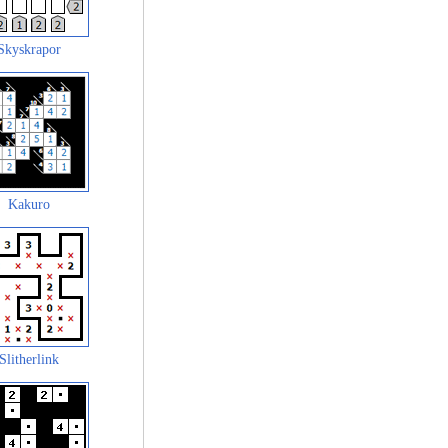
Skyskrapor
Kakuro
Slitherlink