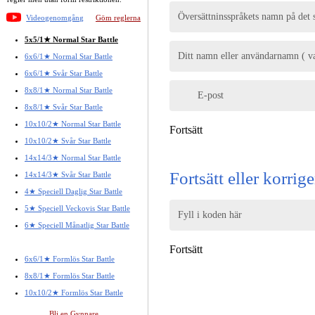
Översättninsspråkets namn på det 
Videogenomgång
Göm reglerna
5x5/1★ Normal Star Battle
Ditt namn eller användarnamn ( val
6x6/1★ Normal Star Battle
6x6/1★ Svår Star Battle
8x8/1★ Normal Star Battle
E-post
8x8/1★ Svår Star Battle
10x10/2★ Normal Star Battle
Fortsätt
10x10/2★ Svår Star Battle
14x14/3★ Normal Star Battle
Fortsätt eller korrig
14x14/3★ Svår Star Battle
4★ Speciell Daglig Star Battle
5★ Speciell Veckovis Star Battle
Fyll i koden här
6★ Speciell Månatlig Star Battle
Fortsätt
6x6/1★ Formlös Star Battle
8x8/1★ Formlös Star Battle
10x10/2★ Formlös Star Battle
Bli en Gynnare