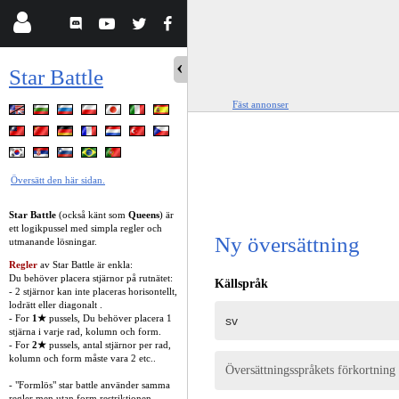
Star Battle
Fäst annonser
Översätt den här sidan.
Star Battle
(också känt som
Queens
) är
ett logikpussel med simpla regler och
Ny översättning
utmanande lösningar.
Regler
av Star Battle är enkla:
Du behöver placera stjärnor på rutnätet:
Källspråk
- 2 stjärnor kan inte placeras horisontellt,
lodrätt eller diagonalt .
- For
1★
pussels, Du behöver placera 1
stjärna i varje rad, kolumn och form.
- For
2★
pussels, antal stjärnor per rad,
kolumn och form måste vara 2 etc..
Översättningsspråkets förkortning
- "Formlös" star battle använder samma
regler men utan form restriktionen.