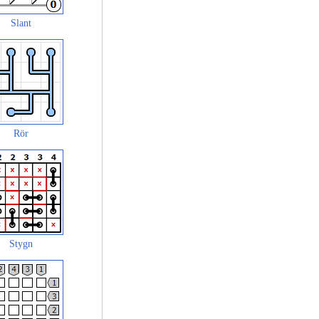
Slant
Rör
Stygn