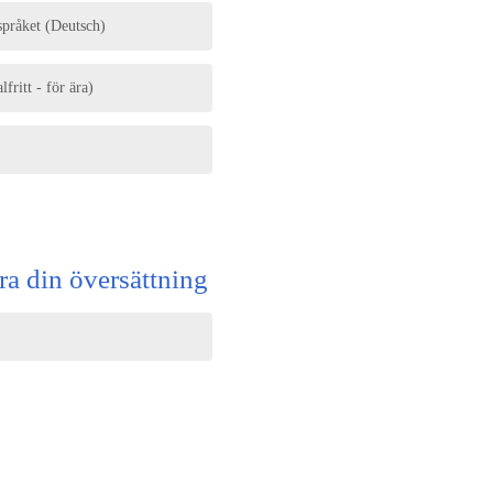
språket (Deutsch)
fritt - för ära)
era din översättning