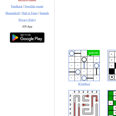
Feedback
|
Specifikt pussel
Massutskrift
|
Hall of Fame
|
Statistik
Privacy Policy
iOS App
Klubbor